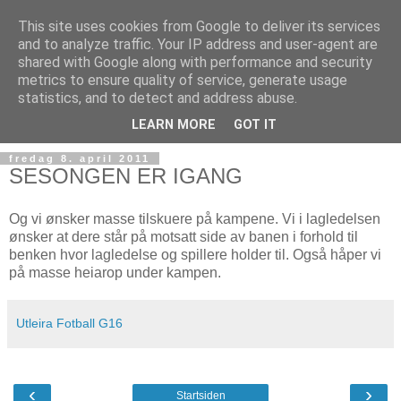
This site uses cookies from Google to deliver its services
and to analyze traffic. Your IP address and user-agent are
shared with Google along with performance and security
metrics to ensure quality of service, generate usage
statistics, and to detect and address abuse.
▼
LEARN MORE
GOT IT
fredag 8. april 2011
SESONGEN ER IGANG
Og vi ønsker masse tilskuere på kampene. Vi i lagledelsen
ønsker at dere står på motsatt side av banen i forhold til
benken hvor lagledelse og spillere holder til. Også håper vi
på masse heiarop under kampen.
Utleira Fotball G16
‹
›
Startsiden