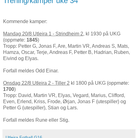
Trening/kamper uke 34
Kommende kamper:
Mandag 20/8 Utleira 1 - Strindheim 2
, kl 1930 på UKG
(oppmøte:
1845
)
Tropp: Petter G, Jonas F, Are, Martin VR, Andreas S, Mats,
Hamza, Oscar, Terje, Andreas F, Petter B, Hadrian, Ruben,
Eivind og Elyas.
Forfall meldes Odd Einar.
Onsdag 22/8 Utleira 2 - Tiller 2
kl 1800 på UKG (oppmøte:
1700
)
Tropp: David, Martin VR, Elyas, Vegard, Marius, Clifford,
Even, Erlend, Kriss, Frode, Ørjan, Jonas F (utespiller) og
Petter G (utespiller), Stian og Lars.
Forfall meldes Rune eller Stig.
Utleira Fotball G16