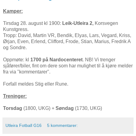
Kamper:
Tirsdag 28. august kl 1900:
Leik-Utleira 2,
Korsvegen
Kunstgress.
Tropp: David, Martin VR, Bendik, Elyas, Lars, Vegard, Kriss,
Ørjan, Even, Erlend, Clifford, Frode, Stian, Marius, Fredrik A
og Sondre.
Oppmøte: kl
1700 på Nardocenteret
. NB! Vi trenger
sjåfører/biler, fint om dere som har mulighet til å kjøre melder
fra via "kommentarer".
Forfall meldes Stig eller Rune.
Treninger:
Torsdag
(1800, UKG) +
Søndag
(1730, UKG)
Utleira Fotball G16
5 kommentarer: