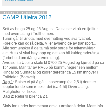
fredag 3. august 2012
CAMP Utleira 2012
Sett av helga 25 og 26 August. Da satser vi på en fjelltur
med overnatting i Trollheimen.
Turen går til Snota, med overnatting ved svartvatnet.
Foreldre kan også delta. Vi er avhengige av transport...
Alle som ønsker å delta må selv sørge for telt/mat/klær
etc..Husk vi skal høyt opp og det kan bli kuldegrader/snø.
(forbehold om dårlig værmelding).
Avreise fra Utleira skole kl 0700 25 August og kjøretid på ca
1t 45min. Man tar av RV65 på kommunegrensen mellom
Rindal og Surnadal og kjører deretter ca 15 km innover i
Folldalen (Bomvei)
Dag 1
: Satser vi på å gå til basecamp (ca 2,5 t) deretter
topptur for de som ønsker det (ca 4-5t) Overnatting.
Muligheter for fiske.
Dag 2
: Retur til biler ca 2 t.
Skriv inn under kommentar om du ønsker å delta. Mere info