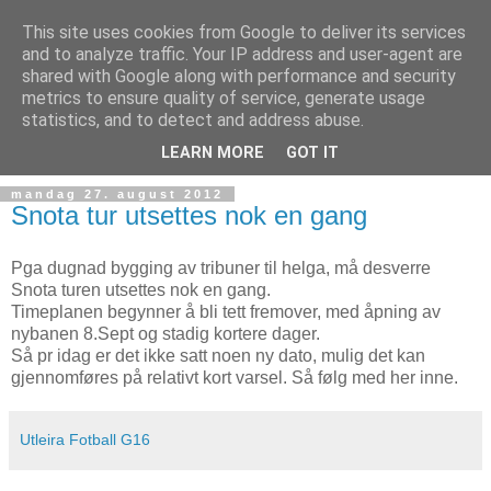
This site uses cookies from Google to deliver its services
and to analyze traffic. Your IP address and user-agent are
shared with Google along with performance and security
metrics to ensure quality of service, generate usage
statistics, and to detect and address abuse.
▼
LEARN MORE
GOT IT
mandag 27. august 2012
Snota tur utsettes nok en gang
Pga dugnad bygging av tribuner til helga, må desverre
Snota turen utsettes nok en gang.
Timeplanen begynner å bli tett fremover, med åpning av
nybanen 8.Sept og stadig kortere dager.
Så pr idag er det ikke satt noen ny dato, mulig det kan
gjennomføres på relativt kort varsel. Så følg med her inne.
Utleira Fotball G16