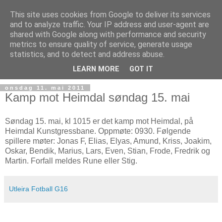
This site uses cookies from Google to deliver its services
and to analyze traffic. Your IP address and user-agent are
shared with Google along with performance and security
metrics to ensure quality of service, generate usage
statistics, and to detect and address abuse.
▼
LEARN MORE
GOT IT
onsdag 11. mai 2011
Kamp mot Heimdal søndag 15. mai
Søndag 15. mai, kl 1015 er det kamp mot Heimdal, på
Heimdal Kunstgressbane. Oppmøte: 0930. Følgende
spillere møter: Jonas F, Elias, Elyas, Amund, Kriss, Joakim,
Oskar, Bendik, Marius, Lars, Even, Stian, Frode, Fredrik og
Martin. Forfall meldes Rune eller Stig.
Utleira Fotball G16