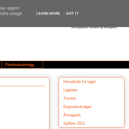
user-agent
erate usage
LEARN MORE
GOT IT
Dette er hjemmesiden til Utleira Idrettslag.
Her finner du informasjon om våre
aktiviteter - alt fra beskjeder om treninger,
cup'er og turneringer - til oversikt over
treningstider, trenere og deltagere.
Flerbruksanlegg
Hovedside for laget
Lagleder
Trenere
Dugnadsutvalget
Årsrapport
Spillere 2012