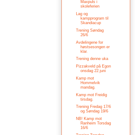
Maxpuls i
skoleferien
Lag og
kampprogram til
Skandiacup
Trening Søndag
26/6
Avdelingene for
høstsesongen er
klar.
Trening denne uka
Pizzakveld på Egon
onsdag 22.juni
Kamp mot
Hommelvik
mandag.
Kamp mot Freidig
tirsdag.
Trening Fredag 17/6
og Søndag 19/6
NB! Kamp mot
Ranheim Torsdag
16/6