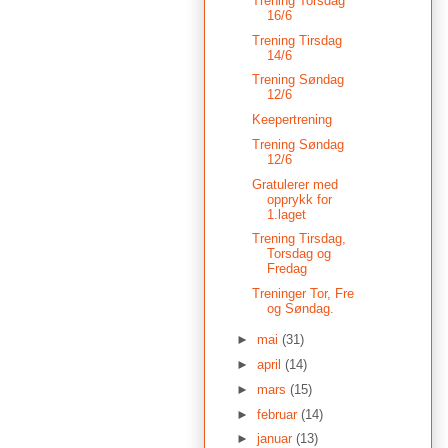
Trening Torsdag
16/6
Trening Tirsdag
14/6
Trening Søndag
12/6
Keepertrening
Trening Søndag
12/6
Gratulerer med
opprykk for
1.laget
Trening Tirsdag,
Torsdag og
Fredag
Treninger Tor, Fre
og Søndag.
►
mai
(31)
►
april
(14)
►
mars
(15)
►
februar
(14)
►
januar
(13)