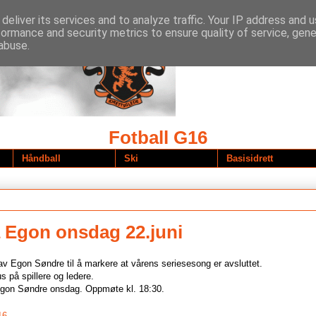
deliver its services and to analyze traffic. Your IP address and 
formance and security metrics to ensure quality of service, gen
abuse.
Fotball G16
Håndball
Ski
Basisidrett
å Egon onsdag 22.juni
 av Egon Søndre til å markere at vårens seriesesong er avsluttet.
 på spillere og ledere.
il Egon Søndre onsdag. Oppmøte kl. 18:30.
16