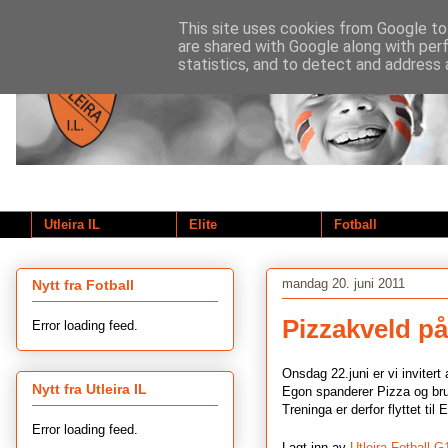
This site uses cookies from Google to 
are shared with Google along with per
statistics, and to detect and address 
Utleira IL
Elite
Fotball
mandag 20. juni 2011
Nytt fra Fotball
Pizzakveld p
Error loading feed.
Onsdag 22.juni er vi invitert
Nytt fra Utleira IL
Egon spanderer Pizza og brus
Treninga er derfor flyttet t
Error loading feed.
Lagt inn av
Utleira Fotball G