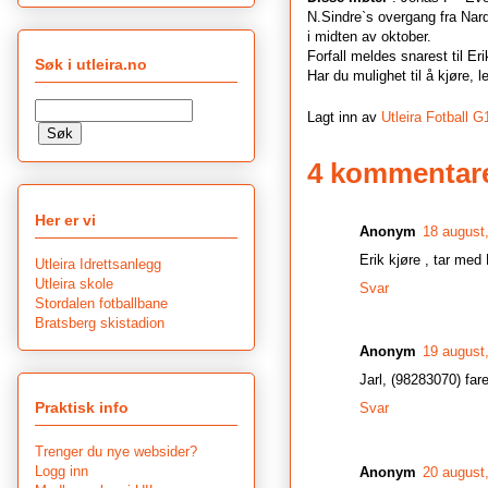
N.Sindre`s overgang fra Nard
i midten av oktober.
Forfall meldes snarest til Eri
Søk i utleira.no
Har du mulighet til å kjøre, 
Lagt inn av
Utleira Fotball G
4 kommentare
Her er vi
Anonym
18 august
Erik kjøre , tar med 
Utleira Idrettsanlegg
Utleira skole
Svar
Stordalen fotballbane
Bratsberg skistadion
Anonym
19 august
Jarl, (98283070) fare
Praktisk info
Svar
Trenger du nye websider?
Logg inn
Anonym
20 august