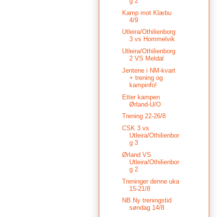
g 2
Kamp mot Klæbu
4/9
Utleira/Othilienborg
3 vs Hommelvik
Utleira/Othilienborg
2 VS Meldal
Jentene i NM-kvart
+ trening og
kampinfo!
Etter kampen
Ørland-U/O
Trening 22-26/8
CSK 3 vs
Utleira/Othilienbor
g 3
Ørland VS
Utleira/Othilienbor
g 2
Treninger denne uka
15-21/8
NB.Ny treningstid
søndag 14/8