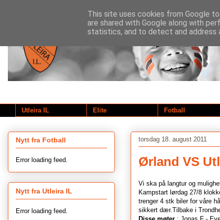
This site uses cookies from Google to 
are shared with Google along with per
statistics, and to detect and address 
Utleira IL
Elite
Fotball
torsdag 18. august 2011
Nytt fra Fotball
Ørland VS Utl
Error loading feed.
Vi ska på langtur og muligh
Nytt fra Utleira IL
Kampstart lørdag 27/8 klokk
trenger 4 stk biler for våre h
sikkert dær.Tilbake i Trond
Error loading feed.
Disse møter
: Jonas F - Eve