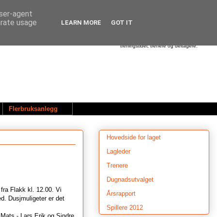
user-agent
erate usage
LEARN MORE
GOT IT
Dette er hjemmesiden til Utleira Idrettslag.
Her finner du informasjon om våre
aktiviteter - alt fra beskjeder om treninger,
cup'er og turneringer - til oversikt over
treningstider, trenere og deltagere.
Flerbruksanlegg
Hovedside for laget
Lagleder
Trenere
Dugnadsutvalget
 fra Flakk kl. 12.00. Vi
Årsrapport
med. Dusjmuligeter er det
Spillere 2012
 Mats - Lars Erik og Sindre