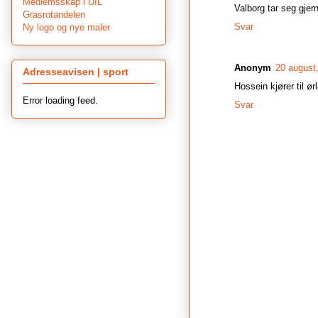
Medlemsskap i UIL
Valborg tar seg gjerne
Grasrotandelen
Svar
Ny logo og nye maler
Anonym
20 august
Adresseavisen | sport
Hossein kjører til ør
Error loading feed.
Svar