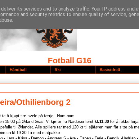
deliver its services and to analyze traffic. Your IP address and 
formance and security metrics to ensure quality of service, gen
abuse.
Fotball G16
Håndball
Ski
Basisidrett
eira/Othilienborg 2
et te å kjøpt sæ svele på færja ..Nam-nam
en 15.00 på Ørland Gras. Vi kjører fra Nardosenteret
kl.11.30
for å rekke ferja
åpefulle til Ørlandet. Alle spillere tar med 120 kr til sjåføren man får sitte på 
heim ca kl.19.30.Ta med matpakke.
n - Lars - Kriss - Damon - Andreas S - Are - Espen - Terje - Bendik -Hadrian -