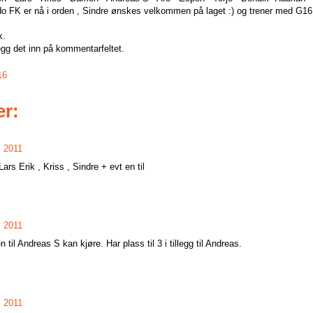
o FK er nå i orden , Sindre ønskes velkommen på laget :) og trener med G16 ti
k.
legg det inn på kommentarfeltet.
16
r:
, 2011
Lars Erik , Kriss , Sindre + evt en til
, 2011
n til Andreas S kan kjøre. Har plass til 3 i tillegg til Andreas.
, 2011