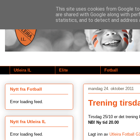
This site uses cookies from Google to 
are shared with Google along with per
statistics, and to detect and address 
Utleira IL
Elite
Fotball
mandag 24. oktober 2011
Nytt fra Fotball
Trening tirsd
Error loading feed.
Tirsdag 25/10 er det trening 
Nytt fra Utleira IL
NB! Ny tid 20.00
Error loading feed.
Lagt inn av
Utleira Fotball G