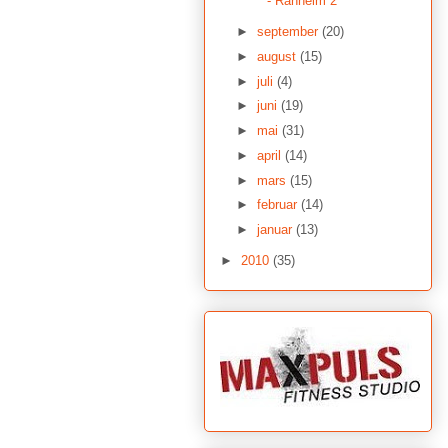
- Ranheim 2
►
september
(20)
►
august
(15)
►
juli
(4)
►
juni
(19)
►
mai
(31)
►
april
(14)
►
mars
(15)
►
februar
(14)
►
januar
(13)
►
2010
(35)