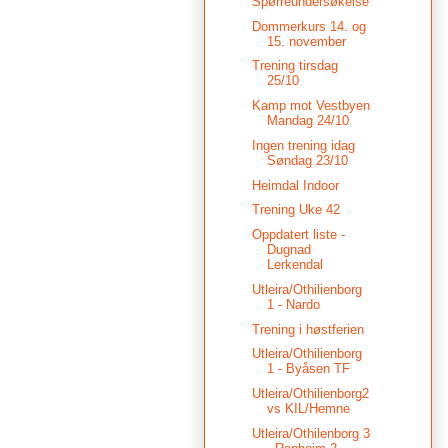
Spørreundersøkelse
Dommerkurs 14. og
15. november
Trening tirsdag
25/10
Kamp mot Vestbyen
Mandag 24/10
Ingen trening idag
Søndag 23/10
Heimdal Indoor
Trening Uke 42
Oppdatert liste -
Dugnad
Lerkendal
Utleira/Othilienborg
1 - Nardo
Trening i høstferien
Utleira/Othilienborg
1 - Byåsen TF
Utleira/Othilienborg2
vs KIL/Hemne
Utleira/Othilenborg 3