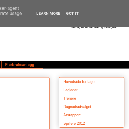
user-agent
erate usage
LEARN MORE
GOT IT
Dette er hjemmesiden til Utleira Idrettslag.
Her finner du informasjon om våre
aktiviteter - alt fra beskjeder om treninger,
cup'er og turneringer - til oversikt over
treningstider, trenere og deltagere.
Flerbruksanlegg
Hovedside for laget
Lagleder
Trenere
Dugnadsutvalget
Årsrapport
Spillere 2012