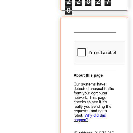
2
2
0
2
7
0