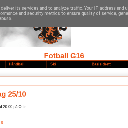
deliver its services and to analyze traffic. Your IP address and 
formance and security metrics to ensure quality of service, gen
abuse.
Fotball G16
Håndball
Ski
Basisidrett
ag 25/10
kl 20.00 på Ottis.
16