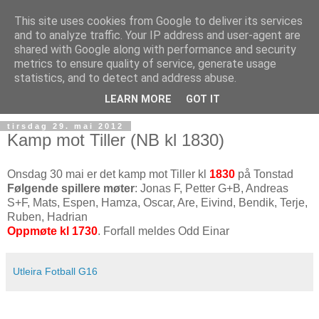
This site uses cookies from Google to deliver its services
and to analyze traffic. Your IP address and user-agent are
shared with Google along with performance and security
metrics to ensure quality of service, generate usage
statistics, and to detect and address abuse.
▼
LEARN MORE
GOT IT
tirsdag 29. mai 2012
Kamp mot Tiller (NB kl 1830)
Onsdag 30 mai er det kamp mot Tiller kl
1830
på Tonstad
Følgende spillere møter
: Jonas F, Petter G+B, Andreas
S+F, Mats, Espen, Hamza, Oscar, Are, Eivind, Bendik, Terje,
Ruben, Hadrian
Oppmøte kl 1730
. Forfall meldes Odd Einar
Utleira Fotball G16