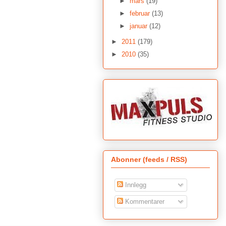
►
mars
(19)
►
februar
(13)
►
januar
(12)
►
2011
(179)
►
2010
(35)
Abonner (feeds / RSS)
Innlegg
Kommentarer