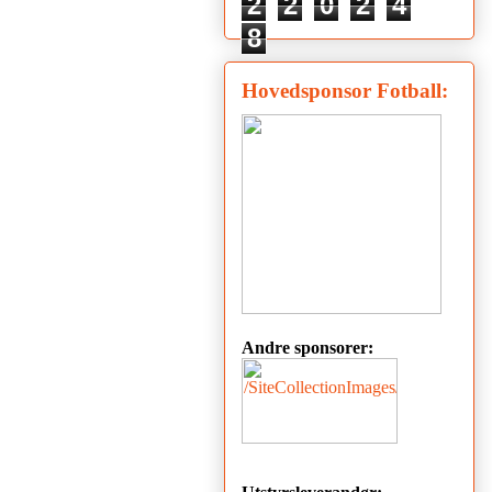
2
2
0
2
4
8