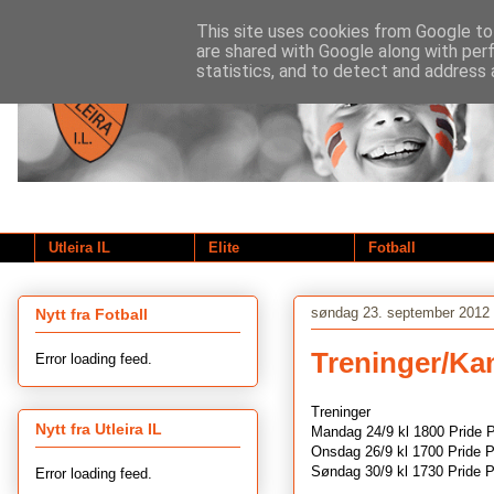
This site uses cookies from Google to 
are shared with Google along with per
statistics, and to detect and address 
Utleira IL
Elite
Fotball
søndag 23. september 2012
Nytt fra Fotball
Treninger/Ka
Error loading feed.
Treninger
Nytt fra Utleira IL
Mandag 24/9 kl 1800 Pride 
Onsdag 26/9 kl 1700 Pride 
Søndag 30/9 kl 1730 Pride 
Error loading feed.