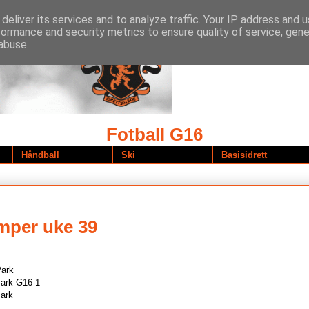
deliver its services and to analyze traffic. Your IP address and 
formance and security metrics to ensure quality of service, gen
abuse.
Fotball G16
Håndball
Ski
Basisidrett
mper uke 39
Park
Park G16-1
Park