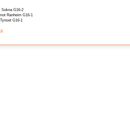
t Sokna G16-2
mot Ranheim G16-1
 Tynset G16-1
16