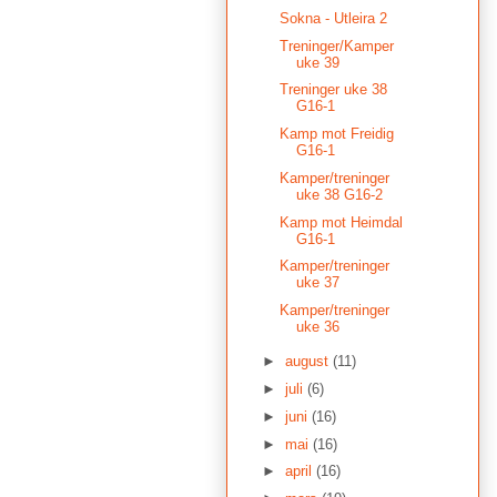
Sokna - Utleira 2
Treninger/Kamper
uke 39
Treninger uke 38
G16-1
Kamp mot Freidig
G16-1
Kamper/treninger
uke 38 G16-2
Kamp mot Heimdal
G16-1
Kamper/treninger
uke 37
Kamper/treninger
uke 36
►
august
(11)
►
juli
(6)
►
juni
(16)
►
mai
(16)
►
april
(16)