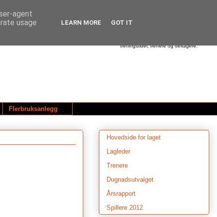
user-agent
erate usage
LEARN MORE
GOT IT
Dette er hjemmesiden til Utleira Idrettslag.
Her finner du informasjon om våre
aktiviteter - alt fra beskjeder om treninger,
cup'er og turneringer - til oversikt over
treningstider, trenere og deltagere.
Flerbruksanlegg
Hovedside for laget
Lagleder
Trenere
Dugnadsutvalget
Årsrapport
Spillere 2012