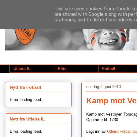
This site uses cookies from Google to 
are shared with Google along with per
statistics, and to detect and address 
Utleira IL
Elite
Fotball
onsdag 2. juni 2010
Nytt fra Fotball
Kamp mot Ve
Error loading feed.
Kamp mot Vestbyen Torsdag
Nytt fra Utleira IL
Oppmøte kl. 1730.
Error loading feed.
Lagt inn av
Utleira Fotball G