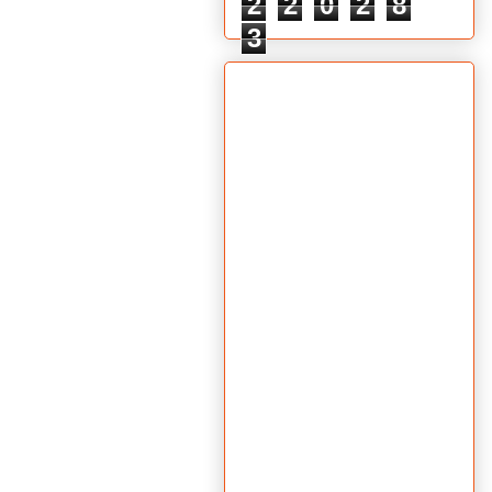
2
2
0
2
8
3