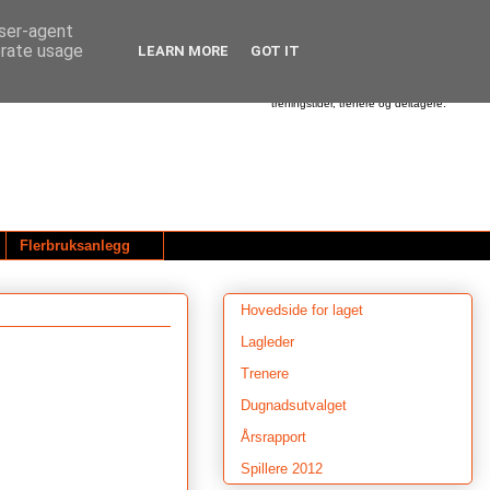
user-agent
erate usage
LEARN MORE
GOT IT
Dette er hjemmesiden til Utleira Idrettslag.
Her finner du informasjon om våre
aktiviteter - alt fra beskjeder om treninger,
cup'er og turneringer - til oversikt over
treningstider, trenere og deltagere.
Flerbruksanlegg
Hovedside for laget
Lagleder
Trenere
Dugnadsutvalget
Årsrapport
Spillere 2012