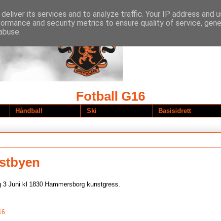
deliver its services and to analyze traffic. Your IP address and 
formance and security metrics to ensure quality of service, gen
abuse.
Fotball G16
Håndball
Ski
Basisidrett
stbyen
 3 Juni kl 1830 Hammersborg kunstgress.
16